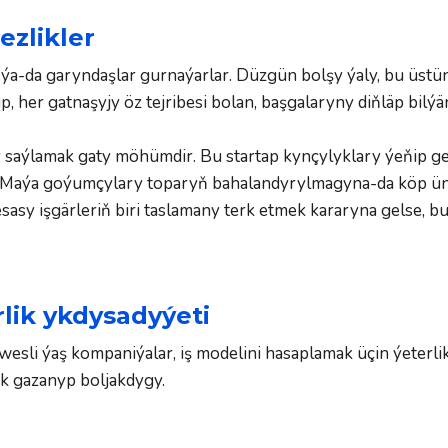
ezlikler
ýa-da garyndaşlar gurnaýarlar. Düzgün bolşy ýaly, bu üstün
up, her gatnaşyjy öz tejribesi bolan, başgalaryny diňläp bilý
 saýlamak gaty möhümdir. Bu startap kynçylyklary ýeňip 
Maýa goýumçylary toparyň bahalandyrylmagyna-da köp üns 
esasy işgärleriň biri taslamany terk etmek kararyna gelse, 
rlik ykdysadyýeti
sli ýaş kompaniýalar, iş modelini hasaplamak üçin ýeterlik
k gazanyp boljakdygy.  
 