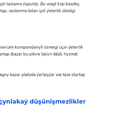
äpli taslama ýapyldy. Bu wagt köp bäsdeş 
 seslenme bilen işiň ýeterlik däldigi 
öwrümi kompaniýanyň ösmegi üçin ýeterlik 
ap (bazar bu pikire taýyn däldi, hyzmat 
ny bazar platoda ýerleşýär we täze startap 
çynlakaý düşünişmezlikler 