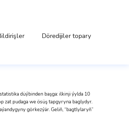
ildirişler
Döredijiler topary
atistika düýbinden başga: ilkinji ýylda 10 
öp zat pudaga we ösüş tapgyryna baglydyr. 
ýandygyny görkezýär. Geliň, “bagtlylaryň” 