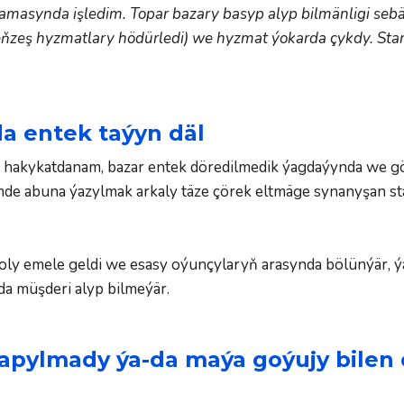
lamasynda işledim. Topar bazary basyp alyp bilmänligi seb
ş hyzmatlary hödürledi) we hyzmat ýokarda çykdy. Startap,
a entek taýyn däl
, hakykatdanam, bazar entek döredilmedik ýagdaýynda we g
 abuna ýazylmak arkaly täze çörek eltmäge synanyşan start
ly emele geldi we esasy oýunçylaryň arasynda bölünýär, ýag
a müşderi alyp bilmeýär.
apylmady ýa-da maýa goýujy bilen 