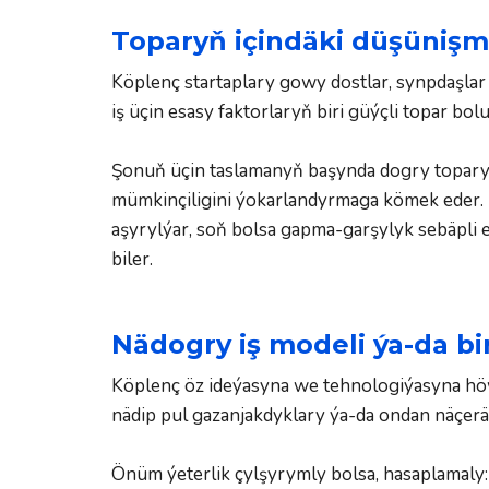
Toparyň içindäki düşünişm
Köplenç startaplary gowy dostlar, synpdaşlar 
iş üçin esasy faktorlaryň biri güýçli topar bol
Şonuň üçin taslamanyň başynda dogry topary
mümkinçiligini ýokarlandyrmaga kömek eder. 
aşyrylýar, soň bolsa gapma-garşylyk sebäpli 
biler.
Nädogry iş modeli ýa-da bi
Köplenç öz ideýasyna we tehnologiýasyna höwe
nädip pul gazanjakdyklary ýa-da ondan näçerä
Önüm ýeterlik çylşyrymly bolsa, hasaplamaly: 