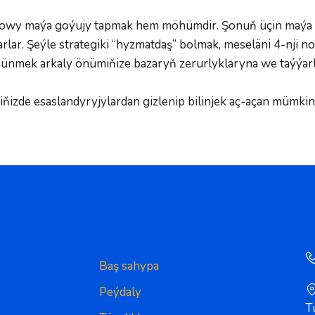
 gowy maýa goýujy tapmak hem möhümdir. Şonuň üçin maýa go
ýarlar. Şeýle strategiki “hyzmatdaş” bolmak, meseläni 4-nji
şünmek arkaly önümiňize bazaryň zerurlyklaryna we taýýar
izde esaslandyryjylardan gizlenip bilinjek aç-açan mümkinçi
Baş sahypa
Peýdaly
T