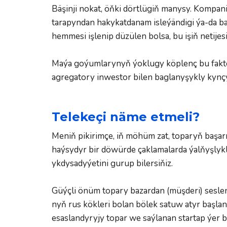
Bäşinji nokat, öňki dörtlügiň manysy. Kompan
tarapyndan hakykatdanam isleýändigi ýa-da b
hemmesi işlenip düzülen bolsa, bu işiň netije
Maýa goýumlarynyň ýoklugy köplenç bu fakto
agregatory inwestor bilen baglanyşykly kynçy
Telekeçi näme etmeli?
Meniň pikirimçe, iň möhüm zat, toparyň başarn
haýsydyr bir döwürde çaklamalarda ýalňyşlykla
ykdysadyýetini gurup bilersiňiz.  
Güýçli önüm topary bazardan (müşderi) seslen
nyň rus kökleri bolan bölek satuw atyr başlang
esaslandyryjy topar we saýlanan startap ýer bo