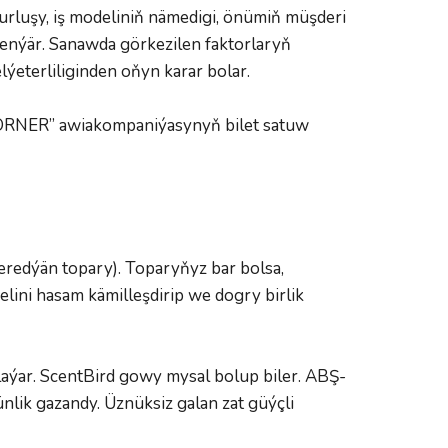
rluşy, iş modeliniň nämedigi, önümiň müşderi 
nýär. Sanawda görkezilen faktorlaryň 
eterliliginden oňyn karar bolar.  
CORNER” awiakompaniýasynyň bilet satuw 
eredýän topary). Toparyňyz bar bolsa, 
ini hasam kämilleşdirip we dogry birlik 
laýar. ScentBird gowy mysal bolup biler. ABŞ-
nlik gazandy. Üznüksiz galan zat güýçli 