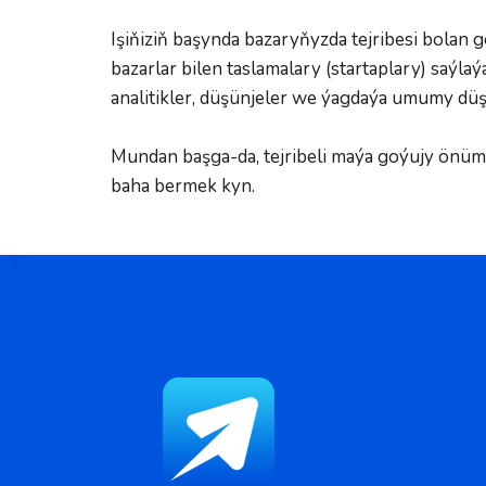
Işiňiziň başynda bazaryňyzda tejribesi bolan
bazarlar bilen taslamalary (startaplary) saýla
analitikler, düşünjeler we ýagdaýa umumy dü
Mundan başga-da, tejribeli maýa goýujy önümiň
baha bermek kyn.