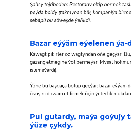
Şahsy tejribeden: Restorany eltip bermek tas
peýda boldy (takmynan bäş kompaniýa birmeňze
sebäpli bu söweşde ýeňildi.
Bazar eýýäm eýelenen ýa-d
Käwagt pikirler öz wagtyndan öňe geçýär. Bu
gazanç etmegine ýol bermeýär. Mysal hökmünde
islemeýärdi).  
Ýöne bu başgaça bolup geçýär: bazar eýýäm do
ösüşini dowam etdirmek üçin ýeterlik mukdard
Pul gutardy, maýa goýujy t
ýüze çykdy.