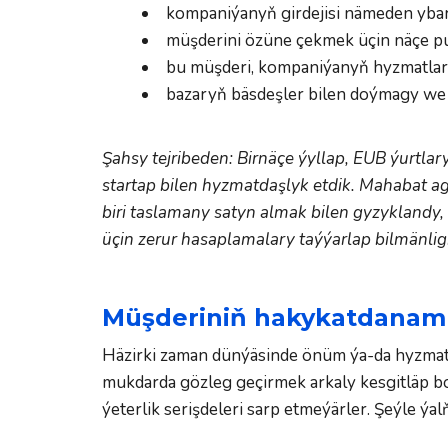
kompaniýanyň girdejisi nämeden ybar
müşderini özüne çekmek üçin näçe pul
bu müşderi, kompaniýanyň hyzmatlary
bazaryň bäsdeşler bilen doýmagy we h
Şahsy tejribeden: Birnäçe ýyllap, EUB ýurtl
startap bilen hyzmatdaşlyk etdik. Mahabat ag
biri taslamany satyn almak bilen gyzyklandy
üçin zerur hasaplamalary taýýarlap bilmänlig
Müşderiniň hakykatdanam z
Häzirki zaman dünýäsinde önüm ýa-da hyzmat 
mukdarda gözleg geçirmek arkaly kesgitläp bol
ýeterlik serişdeleri sarp etmeýärler. Şeýle ýa