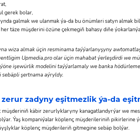
at, 
 gerek bolar, 
nda galmak we ulanmak ýa-da bu önümleri satyn almak bilen
er täze müşderini özüne çekmegiň bahasy diňe ýokarlanýark
aryna wiza almak üçin resminama taýýarlanyşyny awtomatlaş
entligim Upmedia.pro olar üçin mahabat ýerleşdirdi we müş
, ýöne işewürlik modelini taýýarlamaly we banka hödürlem
i sebäpli şertnama aýryldy.
erur zadyny eşitmezlik ýa-da eşit
müşderiniň käbir zerurlyklaryny kanagatlandyrýar we mesel
ýar. Ýaş kompaniýalar köplenç müşderileriniň pikirlerine ý
lňyşlyklar köplenç müşderileriň gitmegine sebäp bolýar.  