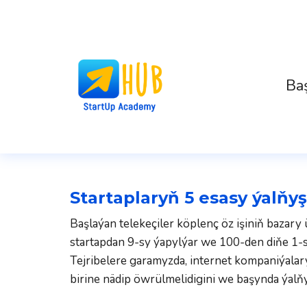
Ba
Startaplaryň 5 esasy ýalňyş
Başlaýan telekeçiler köplenç öz işiniň bazary 
startapdan 9-sy ýapylýar we 100-den diňe 1-s
Tejribelere garamyzda, internet kompaniýalar
birine nädip öwrülmelidigini we başynda ýalň