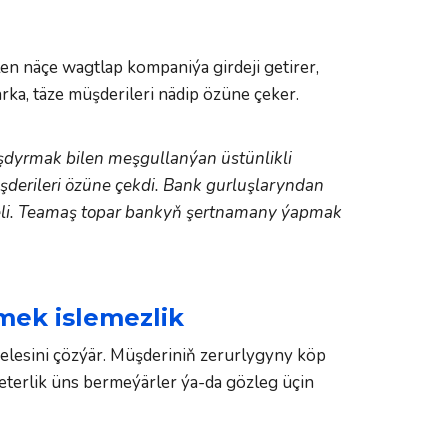
 näçe wagtlap kompaniýa girdeji getirer, 
a, täze müşderileri nädip özüne çeker.  
dyrmak bilen meşgullanýan üstünlikli 
derileri özüne çekdi. Bank gurluşlaryndan 
eli. Teamaş topar bankyň şertnamany ýapmak 
mek islemezlik
esini çözýär. Müşderiniň zerurlygyny köp 
eterlik üns bermeýärler ýa-da gözleg üçin 