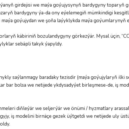
iýanyň girdejisi we maýa goýujysynyň bardygyny toparyň gu
azaryň bardygyny ýa-da ony eýelemegiň mümkindigi kesgitle
si maýa goýujydan we şoňa laýyklykda maýa goýumlarynyň elý
rlaryň käbiriniň bozulandygyny görkezýär. Mysal üçin, “
lyklar sebäpli takyk ýapyldy.
ykly saýlanmagy baradaky tezisdir (maýa goýujylaryň ilki s
r bar bolsa we netijede ykdysadyýet birleşmese-de, iş model
meleri diňleýär we seljerýär we önümi / hyzmatlary arassa
yjy, iş modelini birnäçe gezek üýtgetdi we netijede uly üstü
ldy.  