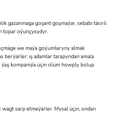
lik gazanmaga goşant goşmaýar, sebäbi täsirli 
än topar oýunçysydyr.  
geçmäge we maýa goýumlaryny almak 
berýärler: iş adamlar tarapyndan amala 
bu ýaş kompaniýa üçin ölüm howply bolup 
 wagt sarp etmeýärler. Mysal üçin, ondan 