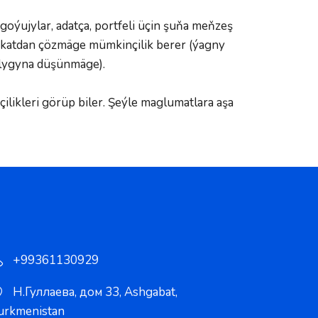
ýujylar, adatça, portfeli üçin şuňa meňzeş 
 nokatdan çözmäge mümkinçilik berer (ýagny 
lygyna düşünmäge).  
likleri görüp biler. Şeýle maglumatlara aşa 
+99361130929
Н.Гуллаева, дом 33
,
Ashgabat
,
urkmenistan