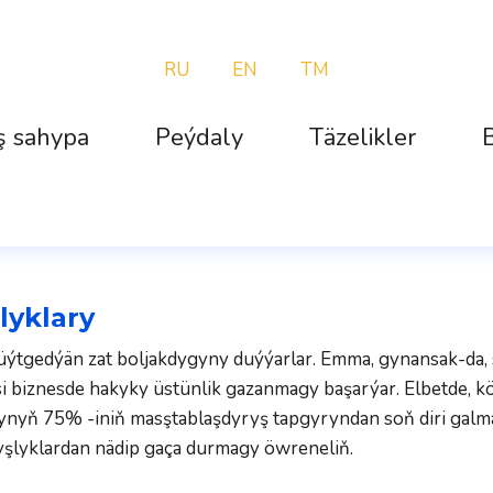
RU
EN
TM
ş sahypa
Peýdaly
Täzelikler
B
lyklary
üýtgedýän zat boljakdygyny duýýarlar. Emma, ​​gynansak-da, st
i biznesde hakyky üstünlik gazanmagy başarýar. Elbetde, k
ynyň 75% -iniň masştablaşdyryş tapgyryndan soň diri galma
yşlyklardan nädip gaça durmagy öwreneliň.