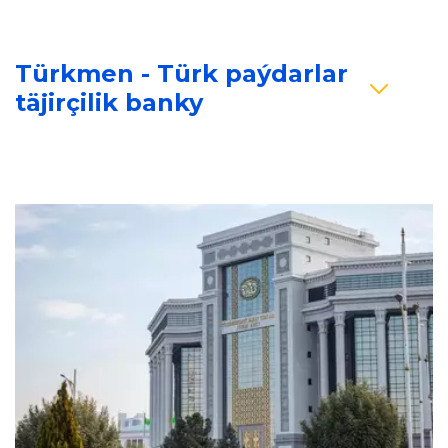
Türkmen - Türk paýdarlar 
täjirçilik banky