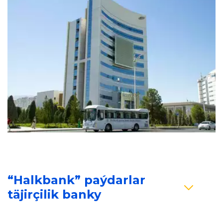
“Halkbank” paýdarlar 
täjirçilik banky