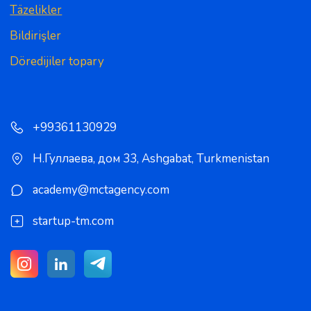
Täzelikler
Bildirişler
Döredijiler topary
+99361130929
Н.Гуллаева, дом 33
,
Ashgabat
,
Turkmenistan
academy@mctagency.com
startup-tm.com