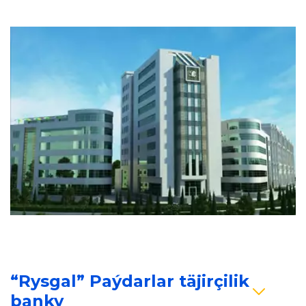
“Rysgal” Paýdarlar täjirçilik 
banky