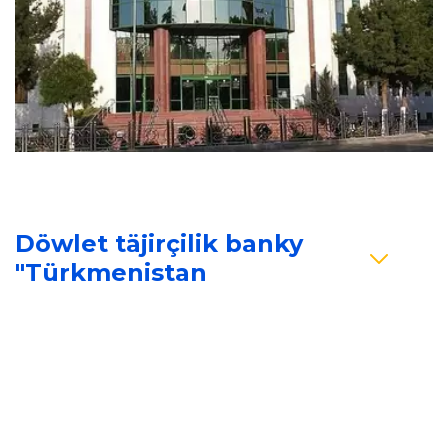
Döwlet täjirçilik banky 
"Türkmenistan