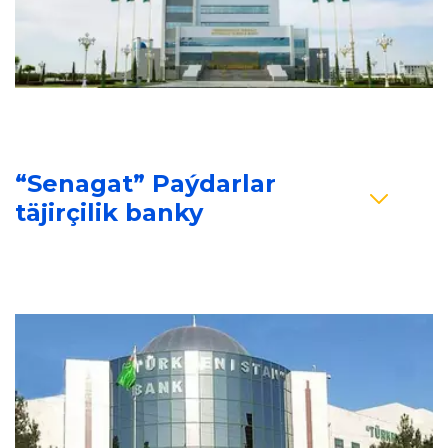
“Senagat” Paýdarlar 
täjirçilik banky