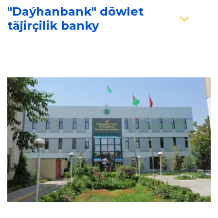
"Daýhanbank" döwlet 
täjirçilik banky