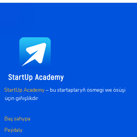
StartUp Academy
 – bu startaplaryň ösmegi we ösüşi 
üçin giňişlikdir
Baş sahypa
Peýdaly