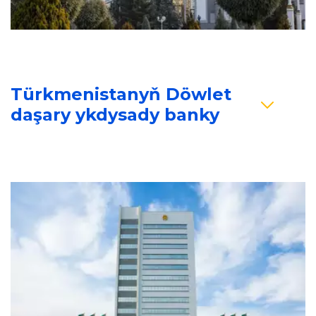
Türkmenistanyň Döwlet 
daşary ykdysady banky