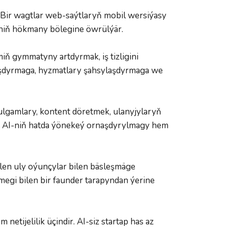
 Bir wagtlar web-saýtlaryň mobil wersiýasy 
iniň hökmany bölegine öwrülýär.
ň gymmatyny artdyrmak, iş tizligini 
laşdyrmaga, hyzmatlary şahsylaşdyrmaga we 
ulgamlary, kontent döretmek, ulanyjylaryň 
k. AI-niň hatda ýönekeý ornaşdyrylmagy hem 
ilen uly oýunçylar bilen bäsleşmäge 
egi bilen bir faunder tarapyndan ýerine 
tijelilik üçindir. AI-siz startap has az 