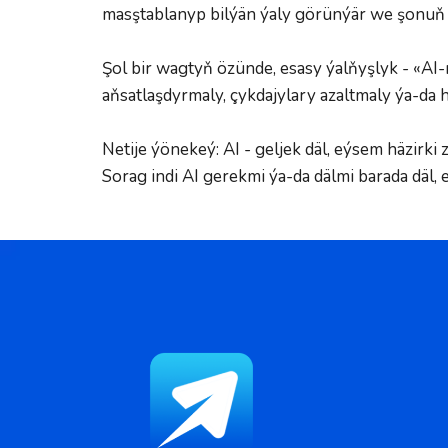
masştablanyp bilýän ýaly görünýär we şonuň 
Şol bir wagtyň özünde, esasy ýalňyşlyk - «AI-n
aňsatlaşdyrmaly, çykdajylary azaltmaly ýa-da 
Netije ýönekeý: AI - geljek däl, eýsem häzirk
Sorag indi AI gerekmi ýa-da dälmi barada däl,