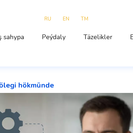
RU
EN
TM
ş sahypa
Peýdaly
Täzelikler
B
bölegi hökmünde