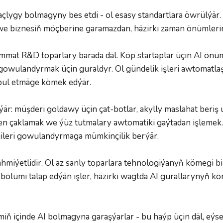
açlygy bolmagyny bes etdi - ol esasy standartlara öwrülýär.
 we biznesiň möçberine garamazdan, häzirki zaman önümler
mat R&D toparlary barada däl. Köp startaplar üçin AI önümi
i gowulandyrmak üçin guraldyr. Ol gündelik işleri awtomat
abul etmäge kömek edýär.
är: müşderi goldawy üçin çat-botlar, akylly maslahat beriş 
nden çaklamak we ýüz tutmalary awtomatiki gaýtadan işleme
ileri gowulandyrmaga mümkinçilik berýär.
ähmiýetlidir. Ol az sanly toparlara tehnologiýanyň kömegi b
ölümi talap edýän işler, häzirki wagtda AI gurallarynyň köm
çinde AI bolmagyna garaşýarlar - bu haýp üçin däl, eýsem ne