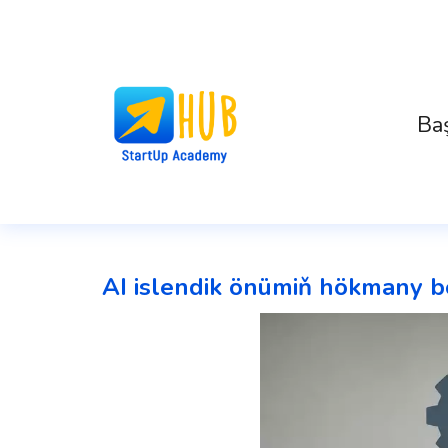
Ba
AI islendik önümiň hökmany 