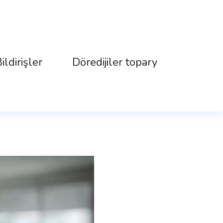
ildirişler
Döredijiler topary