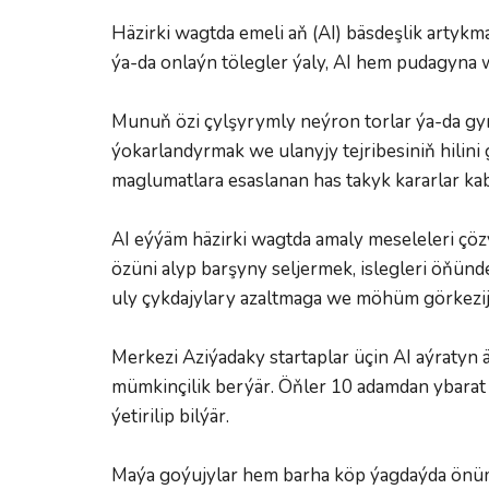
Häzirki wagtda emeli aň (AI) bäsdeşlik artykm
ýa-da onlaýn tölegler ýaly, AI hem pudagyna
Munuň özi çylşyrymly neýron torlar ýa-da gym
ýokarlandyrmak we ulanyjy tejribesiniň hilin
maglumatlara esaslanan has takyk kararlar k
AI eýýäm häzirki wagtda amaly meseleleri çözý
özüni alyp barşyny seljermek, islegleri öňü
uly çykdajylary azaltmaga we möhüm görkezij
Merkezi Aziýadaky startaplar üçin AI aýratyn 
mümkinçilik berýär. Öňler 10 adamdan ybarat b
ýetirilip bilýär.
Maýa goýujylar hem barha köp ýagdaýda önümiň i