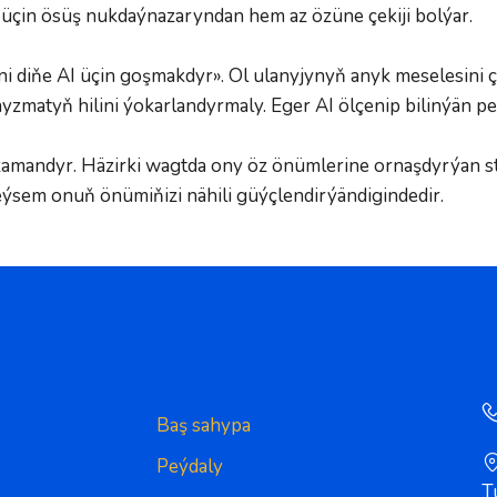
üçin ösüş nukdaýnazaryndan hem az özüne çekiji bolýar.
i diňe AI üçin goşmakdyr». Ol ulanyjynyň anyk meselesini çöz
hyzmatyň hilini ýokarlandyrmaly. Eger AI ölçenip bilinýän 
i zamandyr. Häzirki wagtda ony öz önümlerine ornaşdyrýan sta
 eýsem onuň önümiňizi nähili güýçlendirýändigindedir.
Baş sahypa
Peýdaly
T