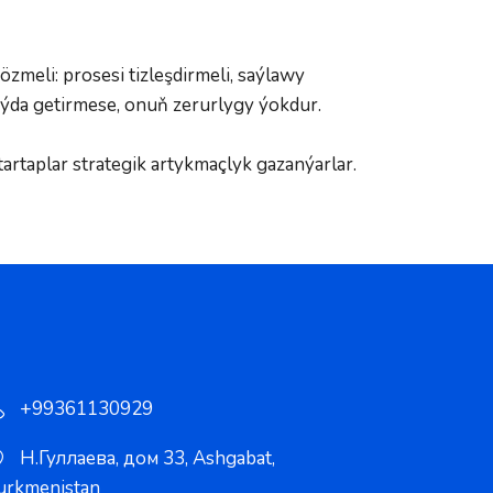
meli: prosesi tizleşdirmeli, saýlawy 
peýda getirmese, onuň zerurlygy ýokdur.
rtaplar strategik artykmaçlyk gazanýarlar. 
+99361130929
Н.Гуллаева, дом 33
,
Ashgabat
,
urkmenistan