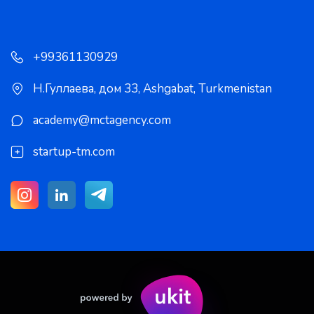
+99361130929
Н.Гуллаева, дом 33
,
Ashgabat
,
Turkmenistan
academy@mctagency.com
startup-tm.com